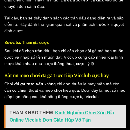
giao diện chính. Hãy tìm mục “Đá gà trực tiếp” và click vào đó để
chuyển đến sảnh đấu.
Tại đây, bạn sẽ thấy danh sách các trận đấu đang diễn ra và sắp
diễn ra. Hãy dành thời gian quan sát và phân tích trước khi quyết
định cược.
Bước ba: Tham gia cược
Sau khi đã chọn trận đấu, bạn chỉ cần chọn đội gà mà bạn muốn
cược và nhập số tiền muốn đặt. Vicclub cung cấp nhiều loại hình
cược khác nhau như cược thắng thua, cược tỷ lệ…
Bật mí mẹo chơi đá gà trực tiếp Vicclub cực hay
Chơi
đá gà trực tiếp
không chỉ đơn thuần là may mắn mà còn
cần có chiến thuật và mẹo chơi hiệu quả. Dưới đây là một số mẹo
giúp bạn nâng cao khả năng thắng cược tại Vicclub.
THAM KHẢO THÊM
Kinh Nghiệm Chơi Xóc Đĩa
Online Vicclub Đơn Giản Húp Vô Tận