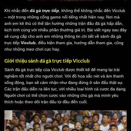
Khi nhắc đến
đá gà trực tiếp
, không thể không nhắc đến Vicclub
– một trong những cổng game nổi tiếng nhất hiện nay. Nơi mà
anh em kê thủ có thể tận hưởng những trận đấu đá gà hấp dẫn,
kịch tính cùng với nhiều phần thưởng giá trị. Bài viết ngay sau đây
sẽ cung cấp cho anh em những thông tin chi tiết về sảnh đá gà
trực tiếp
Vicclub
, điều kiện tham gia, hướng dẫn tham gia, cũng
như những mẹo chơi cực hay.
Giới thiệu sảnh đá gà trực tiếp Vicclub
Sảnh đá gà trực tiếp của Vicclub được thiết kế để mang lại trải
nghiệm tốt nhất cho người chơi. Với đồ họa sắc nét và âm thanh
sống động, bạn sẽ cảm nhận như đang đứng ở sân đấu thật sự.
Các trận đấu diễn ra liên tục, với nhiều loại hình cá cược đa dạng.
Người chơi có thể chọn cược vào những chú gà mà mình yêu
thích hoặc theo dõi trận đấu từ đầu đến cuối.