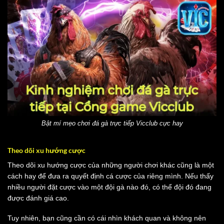
Bật mí mẹo chơi đá gà trực tiếp Vicclub cực hay
Theo dõi xu hướng cược
Theo dõi xu hướng cược của những người chơi khác cũng là một
cách hay để đưa ra quyết định cá cược của riêng mình. Nếu thấy
nhiều người đặt cược vào một đội gà nào đó, có thể đội đó đang
được đánh giá cao.
Tuy nhiên, bạn cũng cần có cái nhìn khách quan và không nên