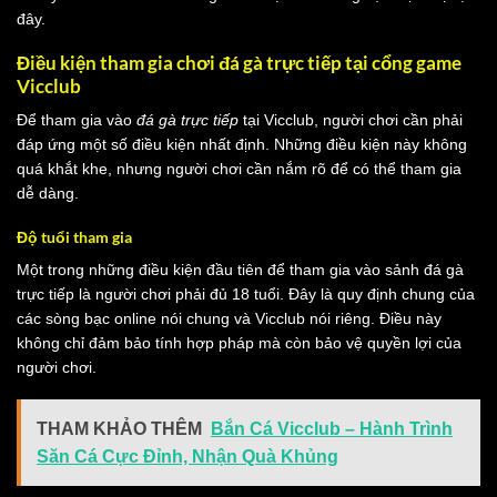
đây.
Điều kiện tham gia chơi đá gà trực tiếp tại cổng game
Vicclub
Để tham gia vào
đá gà trực tiếp
tại Vicclub, người chơi cần phải
đáp ứng một số điều kiện nhất định. Những điều kiện này không
quá khắt khe, nhưng người chơi cần nắm rõ để có thể tham gia
dễ dàng.
Độ tuổi tham gia
Một trong những điều kiện đầu tiên để tham gia vào sảnh đá gà
trực tiếp là người chơi phải đủ 18 tuổi. Đây là quy định chung của
các sòng bạc online nói chung và Vicclub nói riêng. Điều này
không chỉ đảm bảo tính hợp pháp mà còn bảo vệ quyền lợi của
người chơi.
THAM KHẢO THÊM
Bắn Cá Vicclub – Hành Trình
Săn Cá Cực Đỉnh, Nhận Quà Khủng