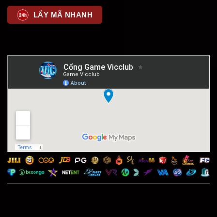
LẤY MÃ NHANH