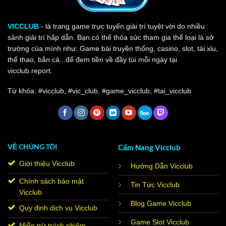
VICCLUB
- là trang game trực tuyến giải trí tuyệt vời do nhiều
sảnh giải trí hấp dẫn. Bạn có thể thỏa sức tham gia thể loại là sở
trường của mình như: Game bài truyền thống, casino, slot, tài xỉu,
thể thao, bắn cá...để đem tiền về đầy túi mỗi ngày tại
vicclub.report.
Từ khóa:
#vicclub, #vic_club, #game_vicclub, #tai_vicclub
VỀ CHÚNG TÔI
Cẩm Nang Vicclub
Giới thiệu Vicclub
Hướng Dẫn Vicclub
Chính sách bảo mật
Tin Tức
Vicclub
Vicclub
Blog Game
Vicclub
Quy định dịch vụ Vicclub
Game Slot Vicclub
Miễn trừ trách nhiệm