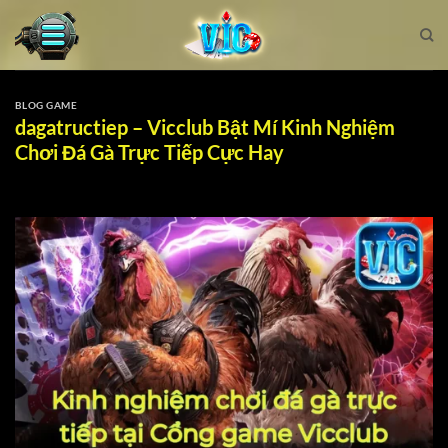
Bỏ
qua
nội
dung
BLOG GAME
dagatructiep – Vicclub Bật Mí Kinh Nghiệm
Chơi Đá Gà Trực Tiếp Cực Hay