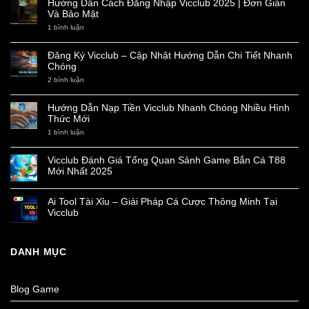
Hướng Dẫn Cách Đăng Nhập Vicclub 2025 | Đơn Giản
Và Bảo Mật
ở
1 bình luận
Hướng
Dẫn
Cách
Đăng Ký Vicclub – Cập Nhật Hướng Dẫn Chi Tiết Nhanh
Đăng
Chóng
Nhập
Vicclub
ở
2 bình luận
2025
Đăng
|
Ký
Đơn
Vicclub
Giản
Hướng Dẫn Nạp Tiền Vicclub Nhanh Chóng Nhiều Hình
–
Và
Thức Mới
Cập
Bảo
Nhật
Mật
ở
1 bình luận
Hướng
Hướng
Dẫn
Dẫn
Chi
Nạp
Tiết
Vicclub Đánh Giá Tổng Quan Sảnh Game Bắn Cá T88
Tiền
Nhanh
Mới Nhất 2025
Vicclub
Chóng
Nhanh
Không
Chóng
có
Nhiều
bình
Ai Tool Tài Xỉu – Giải Pháp Cá Cược Thông Minh Tại
Hình
luận
Thức
Vicclub
ở
Mới
Vicclub
Không
Đánh
có
Giá
bình
Tổng
luận
DANH MỤC
Quan
ở
Sảnh
Ai
Game
Tool
Bắn
Tài
Cá
Xỉu
Blog Game
T88
–
Mới
Giải
Nhất
Pháp