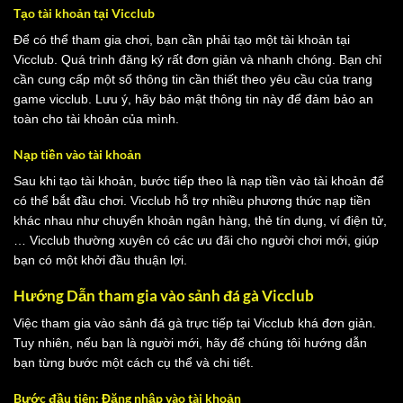
Tạo tài khoản tại Vicclub
Để có thể tham gia chơi, bạn cần phải tạo một tài khoản tại
Vicclub. Quá trình đăng ký rất đơn giản và nhanh chóng. Bạn chỉ
cần cung cấp một số thông tin cần thiết theo yêu cầu của trang
game vicclub. Lưu ý, hãy bảo mật thông tin này để đảm bảo an
toàn cho tài khoản của mình.
Nạp tiền vào tài khoản
Sau khi tạo tài khoản, bước tiếp theo là nạp tiền vào tài khoản để
có thể bắt đầu chơi. Vicclub hỗ trợ nhiều phương thức nạp tiền
khác nhau như chuyển khoản ngân hàng, thẻ tín dụng, ví điện tử,
… Vicclub thường xuyên có các ưu đãi cho người chơi mới, giúp
bạn có một khởi đầu thuận lợi.
Hướng Dẫn tham gia vào sảnh đá gà Vicclub
Việc tham gia vào sảnh đá gà trực tiếp tại Vicclub khá đơn giản.
Tuy nhiên, nếu bạn là người mới, hãy để chúng tôi hướng dẫn
bạn từng bước một cách cụ thể và chi tiết.
Bước đầu tiên: Đăng nhập vào tài khoản