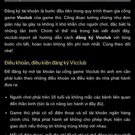
Đăng ký tài khoản là bước đầu tiên trong quy trình tham gia cổng
game
Vicclub
của game thủ. Công đoạn tưởng chừng như đơn
giản này lại gây ra không ít khó khắn cho người chơi, đặc biệt là
những tân binh. Chính vì thế mà trong bài viết dưới đây,
vicclub.report sẽ hướng dẫn cách
đăng ký Vicclub
với từng
bước chi tiết, hoàn toàn không tốn phí mới nhất. Cùng theo dõi
nhé!
Điều khoản, điều kiện đăng ký Vicclub
Để đăng ký mở tài khoản tại cổng game Vicclub thì anh em cần
phải tuân theo những điều khoản và điều kiện do nhà phát hành
đưa ra:
Người chơi phải trên 18 tuổi và không mắc các bệnh liên quan
đến thần kinh (tức là có năng lực hành vi đầy đủ).
Game thủ phải có số điện thoại và số tài khoản ngân hàng
chính chủ. Nhà phát hành sẽ không cho phép thực hiện các
giao dịch nếu thông tin không trùng khớp với nhau.