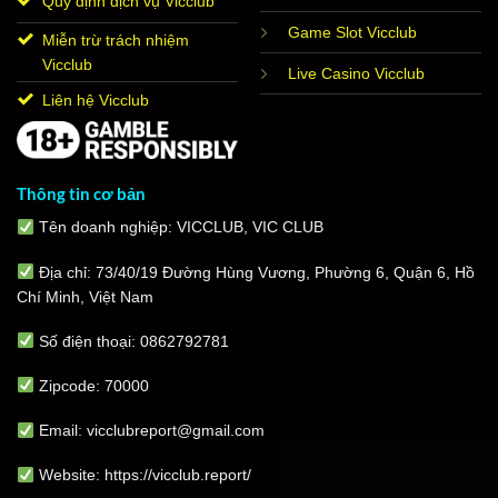
Quy định dịch vụ Vicclub
Game Slot Vicclub
Miễn trừ trách nhiệm
Vicclub
Live Casino Vicclub
Liên hệ Vicclub
Thông tin cơ bản
Tên doanh nghiệp: VICCLUB, VIC CLUB
Địa chỉ:
73/40/19 Đường Hùng Vương, Phường 6, Quận 6, Hồ
Chí Minh, Việt Nam
Số điện thoại:
0862792781
Zipcode: 70000
Email:
vicclubreport@gmail.com
Website: https://vicclub.report/