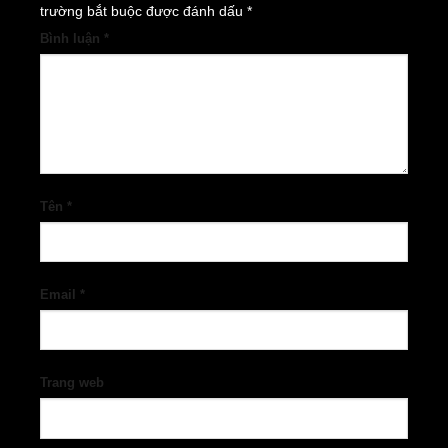
trường bắt buộc được đánh dấu
*
Bình luận
*
Tên
*
Email
*
Trang web