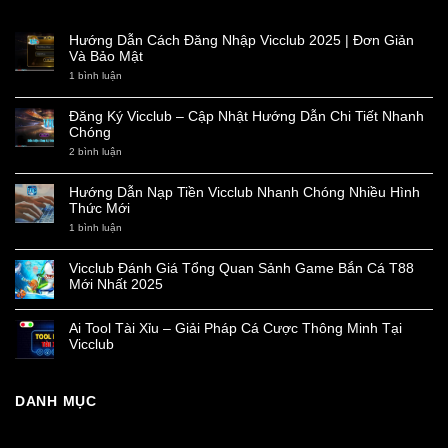
Hướng Dẫn Cách Đăng Nhập Vicclub 2025 | Đơn Giản
Và Bảo Mật
ở
1 bình luận
Hướng
Dẫn
Cách
Đăng Ký Vicclub – Cập Nhật Hướng Dẫn Chi Tiết Nhanh
Đăng
Chóng
Nhập
Vicclub
ở
2 bình luận
2025
Đăng
|
Ký
Đơn
Vicclub
Giản
Hướng Dẫn Nạp Tiền Vicclub Nhanh Chóng Nhiều Hình
–
Và
Thức Mới
Cập
Bảo
Nhật
Mật
ở
1 bình luận
Hướng
Hướng
Dẫn
Dẫn
Chi
Nạp
Tiết
Vicclub Đánh Giá Tổng Quan Sảnh Game Bắn Cá T88
Tiền
Nhanh
Mới Nhất 2025
Vicclub
Chóng
Nhanh
Không
Chóng
có
Nhiều
bình
Ai Tool Tài Xỉu – Giải Pháp Cá Cược Thông Minh Tại
Hình
luận
Thức
Vicclub
ở
Mới
Vicclub
Không
Đánh
có
Giá
bình
Tổng
luận
DANH MỤC
Quan
ở
Sảnh
Ai
Game
Tool
Bắn
Tài
Cá