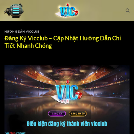
Bỏ
qua
nội
dung
HƯỚNG DẪN VICCLUB
Đăng Ký Vicclub – Cập Nhật Hướng Dẫn Chi
Tiết Nhanh Chóng