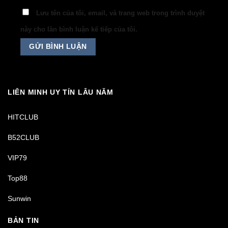
Lưu tên của tôi, email, và trang web trong trình duyệt
này cho lần bình luận kế tiếp của tôi.
LIÊN MINH UY TÍN LÂU NĂM
HITCLUB
B52CLUB
VIP79
Top88
Sunwin
BẢN TIN