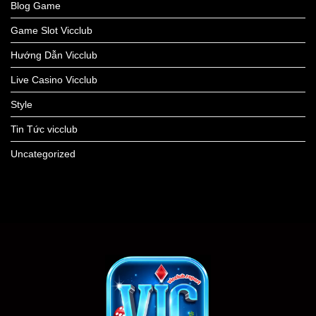
Xỉu
Blog Game
T88
–
Mới
Giải
Nhất
Pháp
Game Slot Vicclub
2025
Cá
Cược
Thông
Hướng Dẫn Vicclub
Minh
Tại
Vicclub
Live Casino Vicclub
Style
Tin Tức vicclub
Uncategorized